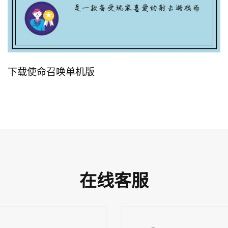
下载使命召唤单机版
在线客服