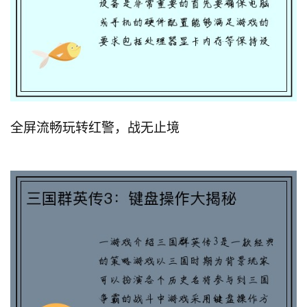
全屏流畅玩转红警，战无止境