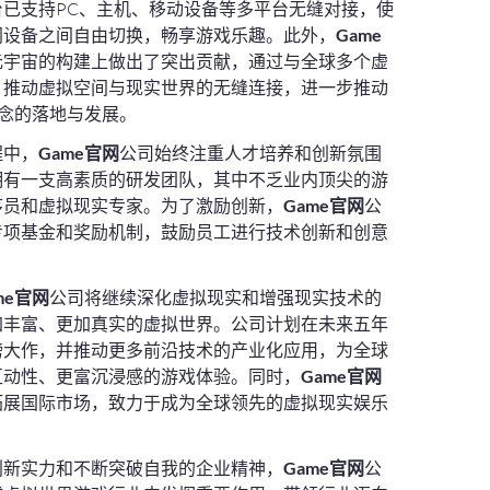
台已支持PC、主机、移动设备等多平台无缝对接，使
同设备之间自由切换，畅享游戏乐趣。此外，
Game
元宇宙的构建上做出了突出贡献，通过与全球多个虚
，推动虚拟空间与现实世界的无缝连接，进一步推动
概念的落地与发展。
程中，
Game官网
公司始终注重人才培养和创新氛围
拥有一支高素质的研发团队，其中不乏业内顶尖的游
序员和虚拟现实专家。为了激励创新，
Game官网
公
专项基金和奖励机制，鼓励员工进行技术创新和创意
me官网
公司将继续深化虚拟现实和增强现实技术的
加丰富、更加真实的虚拟世界。公司计划在未来五年
磅大作，并推动更多前沿技术的产业化应用，为全球
互动性、更富沉浸感的游戏体验。同时，
Game官网
拓展国际市场，致力于成为全球领先的虚拟现实娱乐
创新实力和不断突破自我的企业精神，
Game官网
公