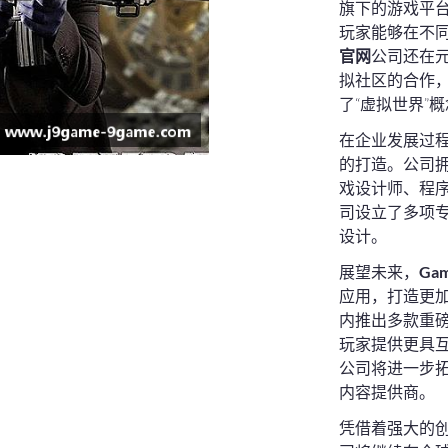
旗下的游戏平
玩家能够在不
官网
公司还在
拟社区的合作
了“虚拟世界”
在企业发展过
的打造。公司
戏设计师、程
司设立了多项
设计。
展望未来，
Ga
应用，打造更
内推出多款重
玩家提供更具
公司将进一步
内容提供商。
凭借着强大的