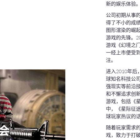
新的娱乐体验
公司初期从事
得了不小的成
图形渲染的崛
游戏的先锋。2
游戏《幻境之
一经上市便受
注。
进入2010年后
球知名科技公
强现实等前沿
和不懈追求创
游戏，包括《
中，《星际征
球玩家热议的
随着玩家需求
戏，致力于打