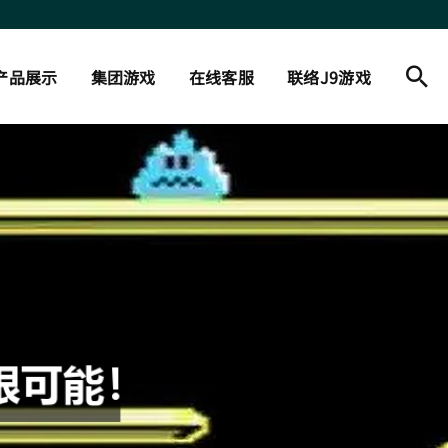
产品展示
集团游戏
在线客服
联络J9游戏