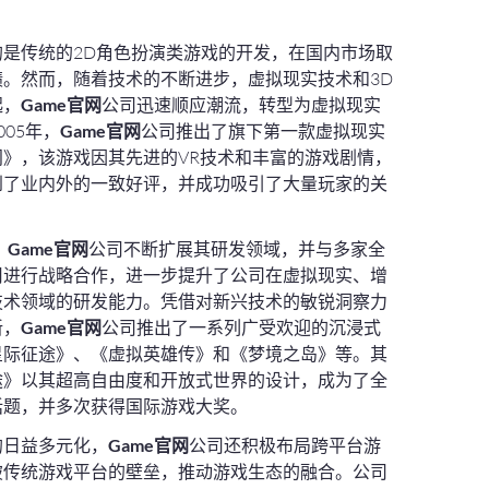
。
的是传统的2D角色扮演类游戏的开发，在国内市场取
绩。然而，随着技术的不断进步，虚拟现实技术和3D
起，
Game官网
公司迅速顺应潮流，转型为虚拟现实
005年，
Game官网
公司推出了旗下第一款虚拟现实
门》，该游戏因其先进的VR技术和丰富的游戏剧情，
到了业内外的一致好评，并成功吸引了大量玩家的关
，
Game官网
公司不断扩展其研发领域，并与多家全
司进行战略合作，进一步提升了公司在虚拟现实、增
技术领域的研发能力。凭借对新兴技术的敏锐洞察力
新，
Game官网
公司推出了一系列广受欢迎的沉浸式
星际征途》、《虚拟英雄传》和《梦境之岛》等。其
途》以其超高自由度和开放式世界的设计，成为了全
话题，并多次获得国际游戏大奖。
的日益多元化，
Game官网
公司还积极布局跨平台游
破传统游戏平台的壁垒，推动游戏生态的融合。公司