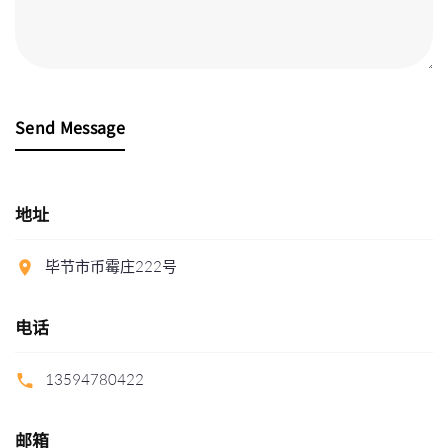
Send Message
地址
毕节市币霉庄222号
电话
13594780422
邮箱