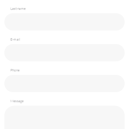
Last name
E-mail
Phone
Message