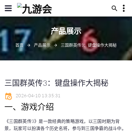
13594780422
产品展示
毕节市币霉庄222号
j9pingtai@52j9.com
首页
产品展示
三国群英传3：键盘操作大揭秘
三国群英传3：键盘操作大揭秘
2026-04-10 13:35:31
一、游戏介绍
《三国群英传3》是一款经典的策略游戏，以三国时期为背
景，玩家可以扮演各个历史名将，参与到三国争霸的战斗中。